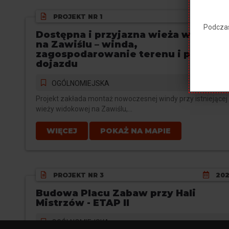
PROJEKT NR
1
20
Podczas
Dostępna i przyjazna wieża widoko
na Zawiślu – winda,
zagospodarowanie terenu i poprawa
dojazdu
OGÓLNOMIEJSKA
Projekt zakłada montaż nowoczesnej windy przy istniejącej
wieży widokowej na Zawiślu,...
WIĘCEJ
POKAŻ NA MAPIE
PROJEKT NR
3
20
Budowa Placu Zabaw przy Hali
Mistrzów - ETAP II
OGÓLNOMIEJSKA