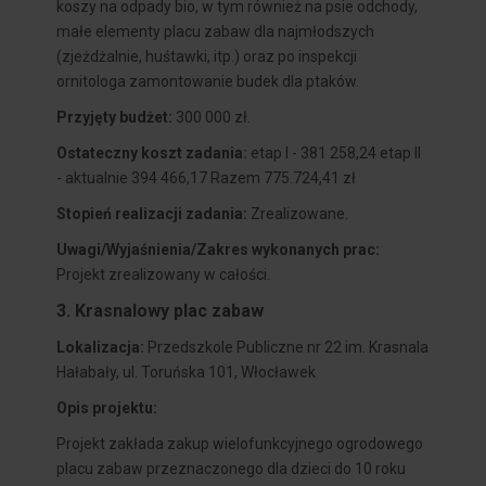
koszy na odpady bio, w tym również na psie odchody,
małe elementy placu zabaw dla najmłodszych
(zjeżdżalnie, huśtawki, itp.) oraz po inspekcji
ornitologa zamontowanie budek dla ptaków.
Przyjęty budżet:
300 000 zł.
Ostateczny koszt zadania:
etap I - 381 258,24 etap II
- aktualnie 394 466,17 Razem 775.724,41 zł
Stopień realizacji zadania:
Zrealizowane.
Uwagi/Wyjaśnienia/Zakres wykonanych prac:
Projekt zrealizowany w całości.
3. Krasnalowy plac zabaw
Lokalizacja:
Przedszkole Publiczne nr 22 im. Krasnala
Hałabały, ul. Toruńska 101, Włocławek
Opis projektu:
Projekt zakłada zakup wielofunkcyjnego ogrodowego
placu zabaw przeznaczonego dla dzieci do 10 roku