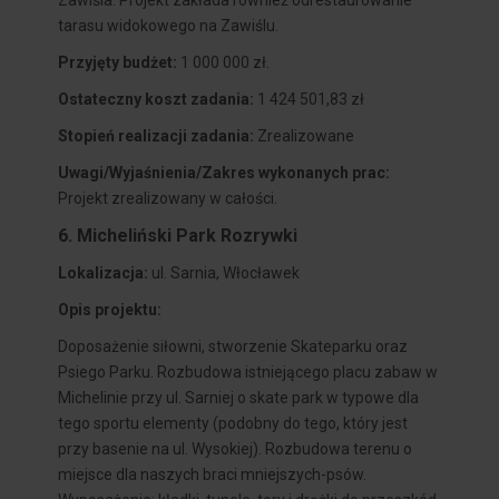
Zawiśla. Projekt zakłada również odrestaurowanie
tarasu widokowego na Zawiślu.
Przyjęty budżet:
1 000 000 zł.
Ostateczny koszt zadania:
1 424 501,83 zł
Stopień realizacji zadania:
Zrealizowane
Uwagi/Wyjaśnienia/Zakres wykonanych prac:
Projekt zrealizowany w całości.
6. Micheliński Park Rozrywki
Lokalizacja:
ul. Sarnia, Włocławek
Opis projektu:
Doposażenie siłowni, stworzenie Skateparku oraz
Psiego Parku. Rozbudowa istniejącego placu zabaw w
Michelinie przy ul. Sarniej o skate park w typowe dla
tego sportu elementy (podobny do tego, który jest
przy basenie na ul. Wysokiej). Rozbudowa terenu o
miejsce dla naszych braci mniejszych-psów.