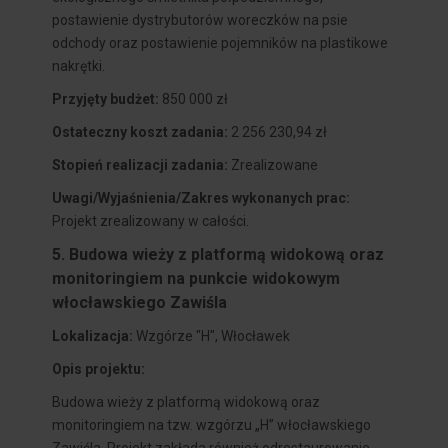
postawienie dystrybutorów woreczków na psie
odchody oraz postawienie pojemników na plastikowe
Marketingowe
nakrętki.
Przyjęty budżet:
850 000 zł
Pliki cookies służące do wyświetlania
spersonalizowanych treści i reklam.
Ostateczny koszt zadania:
2 256 230,94 zł
Stopień realizacji zadania:
Zrealizowane
_fbp
— Plik cookie Facebooka. Zbiera
informacje o sposobie korzystania ze
Uwagi/Wyjaśnienia/Zakres wykonanych prac:
strony w celu wyświetlania dopasowanych
Projekt zrealizowany w całości.
reklam na platformie Facebook.
5. Budowa wieży z platformą widokową oraz
monitoringiem na punkcie widokowym
ZAPISZ USTAWIENIA
włocławskiego Zawiśla
Lokalizacja:
Wzgórze "H", Włocławek
Opis projektu:
Budowa wieży z platformą widokową oraz
monitoringiem na tzw. wzgórzu „H” włocławskiego