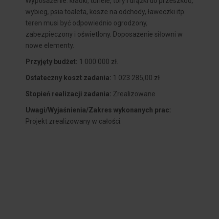
Wyposażenie: kładki, tunele, tory i drążki do przeszkód,
wybieg, psia toaleta, kosze na odchody, ławeczki itp.
teren musi być odpowiednio ogrodzony,
zabezpieczony i oświetlony. Doposażenie siłowni w
nowe elementy.
Przyjęty budżet:
1 000 000 zł.
Ostateczny koszt zadania:
1 023 285,00 zł
Stopień realizacji zadania:
Zrealizowane
Uwagi/Wyjaśnienia/Zakres wykonanych prac:
Projekt zrealizowany w całości.