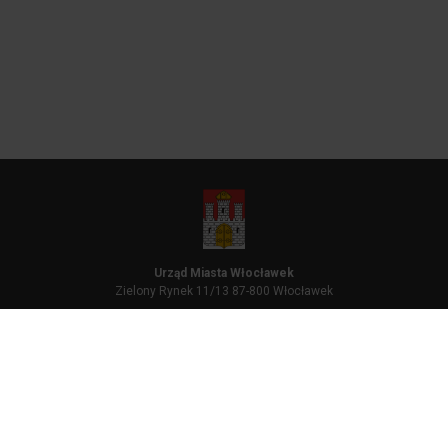
Urząd Miasta Włocławek
Zielony Rynek 11/13 87-800 Włocławek
Dane kontaktowe
54 414 42 00
poczta@um.wloclawek.pl
Dostawca usługi
Grupa